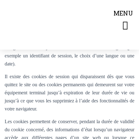
Qu’est-ce qu’un cookie ?
MENU
LES RÉCOMPENSES DES VINS DU DOMAINE
LES SALONS ET ÉVÉNEMENTS
Les cookies sont des données stockées dans l’équipement terminal
d’un internaute et utilisées par le site pour envoyer des
informations au navigateur de l’internaute, et permettant à ce
navigateur de renvoyer des informations au site d’origine (par
exemple un identifiant de session, le choix d’une langue ou une
date).
Il existe des cookies de session qui disparaissent dès que vous
quittez le site ou des cookies permanents qui demeurent sur votre
équipement terminal jusqu’à expiration de leur durée de vie ou
jusqu’à ce que vous les supprimiez à l’aide des fonctionnalités de
votre navigateur.
Les cookies permettent de conserver, pendant la durée de validité
du cookie concerné, des informations d’état lorsqu’un navigateur
accède aux différentes pages d’un site web ou lorsque ce