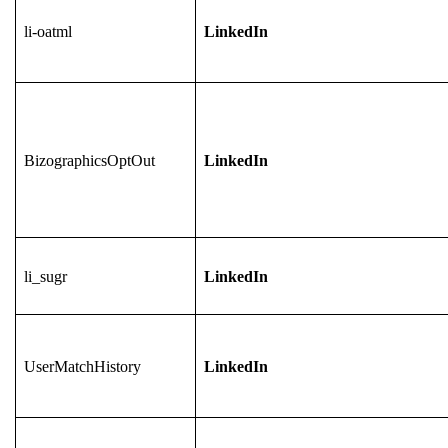
li-oatml
LinkedIn
BizographicsOptOut
LinkedIn
li_sugr
LinkedIn
UserMatchHistory
LinkedIn